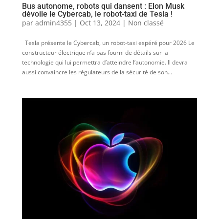
Bus autonome, robots qui dansent : Elon Musk
dévoile le Cybercab, le robot-taxi de Tesla !
par
admin4355
|
Oct 13, 2024
|
Non classé
Tesla présente le Cybercab, un robot-taxi espéré pour 2026 Le
constructeur électrique n’a pas fourni de détails sur la
technologie qui lui permettra d’atteindre l’autonomie. Il devra
aussi convaincre les régulateurs de la sécurité de son...