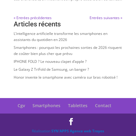
« Entrées précédentes
Entrées suivantes »
Articles récents
L’intelligence artificielle transforme les smartphones en
assistants du quotidien en 2026
Smartphones : pourquoi les prochaines sorties de 2026 risquent
de coûter bien plus cher que prévu
IPHONE FOLD ? Le nouveau clapet d’apple ?
Le Galaxy Z TriFold de Samsung, un banger ?
Honor invente le smartphone avec caméra sur bras robotisé !
Cgv
Smartphones
Tablettes
Contact
Réalisation
SYN'APPS Agence web Troyes