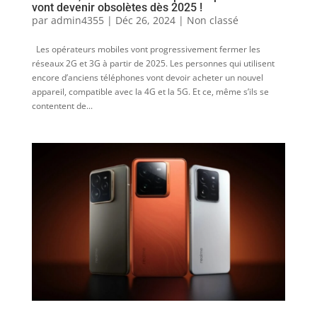
vont devenir obsolètes dès 2025 !
par
admin4355
|
Déc 26, 2024
|
Non classé
Les opérateurs mobiles vont progressivement fermer les
réseaux 2G et 3G à partir de 2025. Les personnes qui utilisent
encore d’anciens téléphones vont devoir acheter un nouvel
appareil, compatible avec la 4G et la 5G. Et ce, même s’ils se
contentent de...