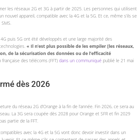
er les réseaux 2G et 3G à partir de 2025. Les personnes qui utilisent
 nouvel appareil, compatible avec la 4G et la 5G. Et ce, même s’ils se
s SMS.
x 4G puis 5G ont été développés et une large majorité des
 technologies.
« Il n’est plus possible de les empiler [les réseaux,
n, de la sécurisation des données ou de l’efficacité
on française des télécoms (FFT)
dans un communiqué
publié le 21 mai
ermé dès 2026
ture du réseau 2G d’Orange à la fin de l’année. Fin 2026, ce sera au
seau. La 3G sera coupée dès 2028 pour Orange et SFR et fin 2029
as partie de la FFT.
compatibles avec la 4G et la 5G vont donc devoir investir dans un
 venir. Et ce même s’ils se contentent de passer des appels et