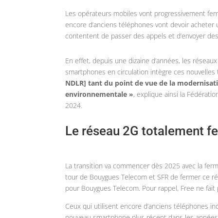
Les opérateurs mobiles vont progressivement ferm
encore d’anciens téléphones vont devoir acheter un
contentent de passer des appels et d’envoyer de
En effet, depuis une dizaine d’années, les réseau
smartphones en circulation intègre ces nouvelles
NDLR] tant du point de vue de la modernisatio
environnementale »
, explique ainsi la Fédérati
2024.
Le réseau 2G totalement f
La transition va commencer dès 2025 avec la ferme
tour de Bouygues Telecom et SFR de fermer ce ré
pour Bouygues Telecom. Pour rappel, Free ne fait p
Ceux qui utilisent encore d’anciens téléphones in
nouveau smartphone plus récent dans les années à