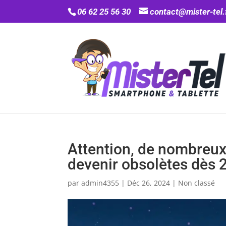
06 62 25 56 30
contact@mister-tel.
Attention, de nombreux
devenir obsolètes dès 
par
admin4355
|
Déc 26, 2024
|
Non classé