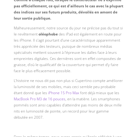
pas officiellement, ce qui est d’ailleurs le cas avec la plupart
des indices sur ses futurs produits, dévoilés en amont de
leur sortie publique.
Malheureusement, notre source du jour ne précise pas du tout si
le revêtement
oléophobe
des iPad est également en route pour
les iPhone. Il s’agit pourtant d’une caractéristique apparemment
très appréciée des testeurs, puisque de nombreux médias
spécialisés mettent souvent à l’épreuve les dalles face à leurs
empreintes digitales. Ces dernières sont en effet composées de
graisse, d’où le qualificatif de la couverture qui permet d’y faire
face le plus efficacement possible.
L’histoire ne nous dit pas non plus si Cupertino compte améliorer
la luminosité de ses mobiles, mais ceci semble peu probable
étant donné que les
iPhone 15 Pro Max
font déjà mieux que les
MacBook Pro M3 de 16 pouces
, en la matière. Les smartphones
pommés sont ainsi capables d’atteindre pas moins de deux mille
nits en luminosité de pointe, un record pour leur gamme
débutée en 2007.
Dans le même temps, nous avons appris qu’Apple réfléchit à une