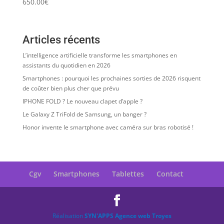
650.00
€
Articles récents
L’intelligence artificielle transforme les smartphones en
assistants du quotidien en 2026
Smartphones : pourquoi les prochaines sorties de 2026 risquent
de coûter bien plus cher que prévu
IPHONE FOLD ? Le nouveau clapet d’apple ?
Le Galaxy Z TriFold de Samsung, un banger ?
Honor invente le smartphone avec caméra sur bras robotisé !
Cgv
Smartphones
Tablettes
Contact
Réalisation
SYN'APPS Agence web Troyes