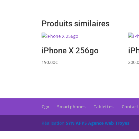
Produits similaires
iPhone X 256go
iP
190.00
€
200.
Cgv
Smartphones
Tablettes
Contact
Réalisation
SYN'APPS Agence web Troyes