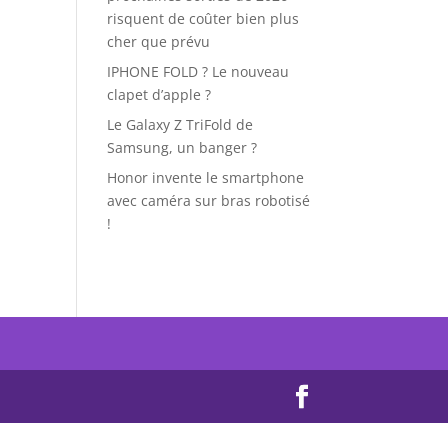
risquent de coûter bien plus
cher que prévu
IPHONE FOLD ? Le nouveau
clapet d’apple ?
Le Galaxy Z TriFold de
Samsung, un banger ?
Honor invente le smartphone
avec caméra sur bras robotisé
!