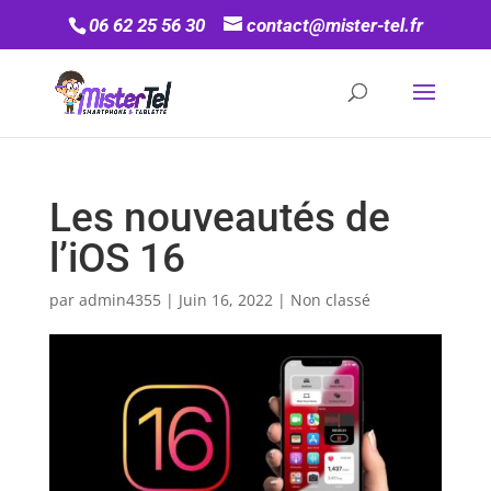
06 62 25 56 30
contact@mister-tel.fr
Les nouveautés de
l’iOS 16
par
admin4355
|
Juin 16, 2022
|
Non classé