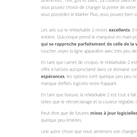
différentes : noir, gris et blanc. La couleur blanch
vous pouvez choisir de changer la pointe de votre 
vous possédez le Marker Plus, vous pouvez bien sûr
Les avis sur le reMarkable 2 restes
excellents
. E
entière. Quiconque prend le marqueur en main pour 
qui se rapproche parfaitement de celle de la 
toucher, voyez la ligne apparaître avec très peu de
En tant que carnet de croquis, le reMarkable 2 es
offre à l’artiste autoproclamé dans ce domaine s
espérances
, les options sont quelque peu peu nom
manque d’effets logiciels reste frappant.
En tant que liseuse, la reMarkable 2 est tout à fai
telles que le rétroéclairage et la couleur réglab
Peut-être que de futures
mises à jour logicielle
quelque peu limitées.
Une autre chose que nous aimerions voir change