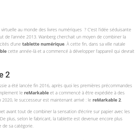
é virtuelle au monde des livres numériques ? C’est l’idée séduisante
ut de l’année 2013. Wanberg cherchait un moyen de combiner la
acités d’une
tablette numérique
. À cette fin, dans sa ville natale
ble
cette année-là et a commencé à développer l’appareil qui devrait
e 2
sie a été lancée fin 2016, après quoi les premières précommandes
simplement le
reMarkable
et a commencé à être expédiée à des
n 2020, le successeur est maintenant arrivé : le
reMarkable 2
.
t avant tout de combiner la sensation d’écrire sur papier avec les
 De plus, selon le fabricant, la tablette est devenue encore plus
ne de sa catégorie.