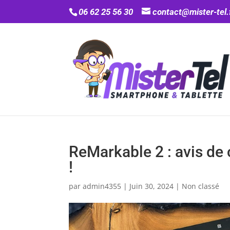
06 62 25 56 30
contact@mister-tel.
ReMarkable 2 : avis de
!
par
admin4355
|
Juin 30, 2024
|
Non classé