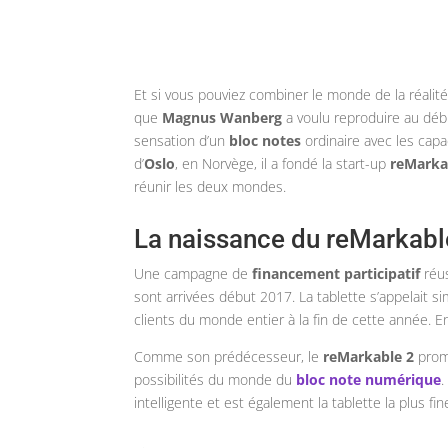
Et si vous pouviez combiner le monde de la réalit
que
Magnus Wanberg
a voulu reproduire au déb
sensation d’un
bloc notes
ordinaire avec les cap
d’
Oslo
, en Norvège, il a fondé la start-up
reMarka
réunir les deux mondes.
La naissance du reMarkabl
Une campagne de
financement participatif
réus
sont arrivées début 2017. La tablette s’appelait 
clients du monde entier à la fin de cette année. E
Comme son prédécesseur, le
reMarkable 2
prome
possibilités du monde du
bloc note numérique
.
intelligente et est également la tablette la plus fi