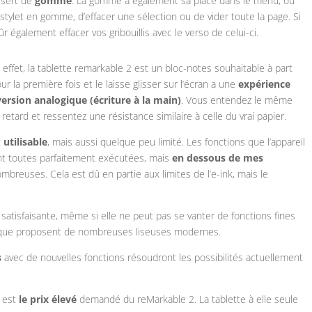
e sert de
gomme
. La gomme a également sa place dans le menu, où
stylet en gomme, d’effacer une sélection ou de vider toute la page. Si
 également effacer vos gribouillis avec le verso de celui-ci.
n effet, la tablette remarkable 2 est un bloc-notes souhaitable à part
la première fois et le laisse glisser sur l’écran a une
expérience
version analogique (écriture à la main)
. Vous entendez le même
 retard et ressentez une résistance similaire à celle du vrai papier.
t
utilisable
, mais aussi quelque peu limité. Les fonctions que l’appareil
ont toutes parfaitement exécutées, mais
en dessous de mes
breuses. Cela est dû en partie aux limites de l’e-ink, mais le
t satisfaisante, même si elle ne peut pas se vanter de fonctions fines
le, que proposent de nombreuses liseuses modernes.
s
avec de nouvelles fonctions résoudront les possibilités actuellement
r est
le prix élevé
demandé du reMarkable 2. La tablette à elle seule