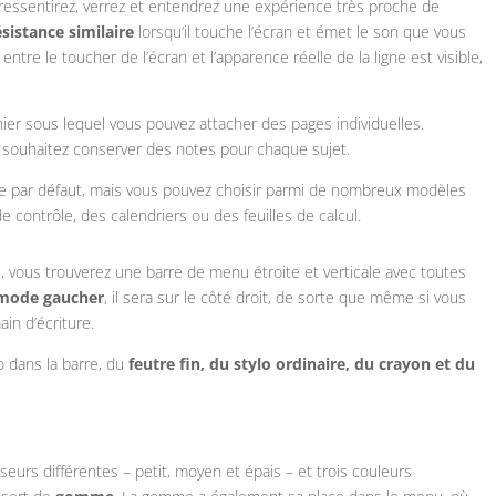
s ressentirez, verrez et entendrez une expérience très proche de
ésistance similaire
lorsqu’il touche l’écran et émet le son que vous
re le toucher de l’écran et l’apparence réelle de la ligne est visible,
er sous lequel vous pouvez attacher des pages individuelles.
et souhaitez conserver des notes pour chaque sujet.
 par défaut, mais vous pouvez choisir parmi de nombreux modèles
 contrôle, des calendriers ou des feuilles de calcul.
, vous trouverez une barre de menu étroite et verticale avec toutes
mode gaucher
, il sera sur le côté droit, de sorte que même si vous
ain d’écriture.
o dans la barre, du
feutre fin, du stylo ordinaire, du crayon et du
sseurs différentes – petit, moyen et épais – et trois couleurs